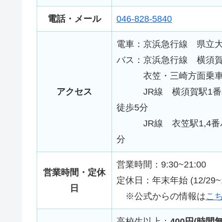
電話・メール
046-828-5840
電車：京浜急行線 県立大
バス：京浜急行線 横須賀中
衣笠・三崎方面乗車後 
アクセス
JR線 横須賀駅1番バ
徒歩5分
JR線 衣笠駅1,4番バ
分
営業時間：9:30~21:00
営業時間・定休
定休日：年末年始 (12/29
日
※公式からの情報は
こ
高校生以上：
400円(時間