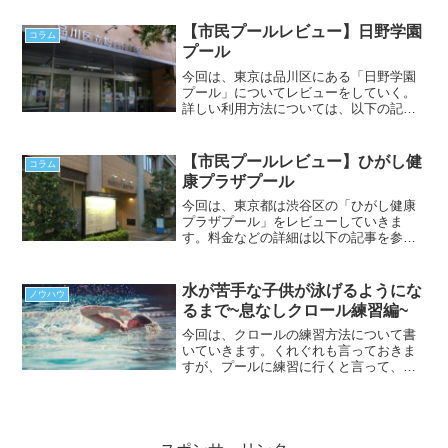
ングやコンディショニング、食事につい
ては大人のほうが積極的に知識を取りに
【市民プールレビュー】日野学園
コラム
行き、スイマーに還元しな...
プール
今回は、東京は品川区にある「日野学園
プール」についてレビューをしていく。
詳しい利用方法については、以下の記事
を参考のこと。立地JR線大崎駅、または
五反田駅から徒歩8分くらいのところに位
置するプール。都心からも行きやすいた
【市民プールレビュー】ひがし健
コラム
め、アクセスとしては...
康プラザプール
今回は、東京都は渋谷区の「ひがし健康
プラザプール」をレビューしていきま
す。料金などの詳細は以下の記事を参照
にしてください。立地JR線恵比寿駅から
徒歩10分ほどに位置する「ひがし健康プ
ラザプール」。アクセスは悪くないでし
水が苦手な子供が泳げるようにな
ノウハウ
ょう。ただし、「車や自...
るまで~息なしクロール練習編~
今回は、クロールの練習方法について書
いていきます。くれぐれも言っておきま
すが、プールに練習に行くと言って、何
も習ったことのない状態で急にクロール
を教えることはできません。足し算がで
きない状態で掛け算の文章題を解かせて
いるようなものです。水に...