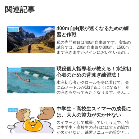
関連記事
400m自由形が速くなるための練
コラム
習と作戦
私の専門種目は400m自由形です。実際の
試合では、200m自由形や800m、1500m
まで泳ぎますがメインにおいているのは
400mです。単純に爆発力がないため、短
距離では力を出し切れないため選んだの
ですがそこからずっとやり続けていま
現役個人指導者が教える！水泳初
ノウハウ
す。ある...
心者のための背泳ぎ練習法！
水泳初心者がクロールを身に着けて、楽
に25メートルが泳げるようになると、別
の泳ぎもやってみたくなります。そんな
時、おすすめなのが背泳ぎです。クロー
ルと似た動きであるのにもかかわらず、
自由に呼吸ができるため、人によっては
中学生・高校生スイマーの成長に
コラム
クロールよりも簡単であ...
は、大人の協力が欠かせない
スイマーとして成長していくうえで、特
に中学生・高校生の時代には大人の協力
が欠かせない。練習メニューの策定とい
う面ではもちろんですが、陸上トレーニ