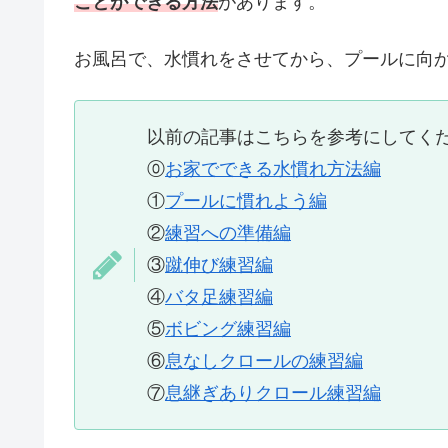
ことができる方法
があります。
お風呂で、水慣れをさせてから、プールに向
以前の記事はこちらを参考にしてく
⓪
お家でできる水慣れ方法編
①
プールに慣れよう編
②
練習への準備編
③
蹴伸び練習編
④
バタ足練習編
⑤
ボビング練習編
⑥
息なしクロールの練習編
⑦
息継ぎありクロール練習編